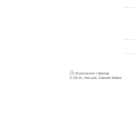
Druckversion
|
Sitemap
© OÄ Dr. med.univ. Gabriele Müllner