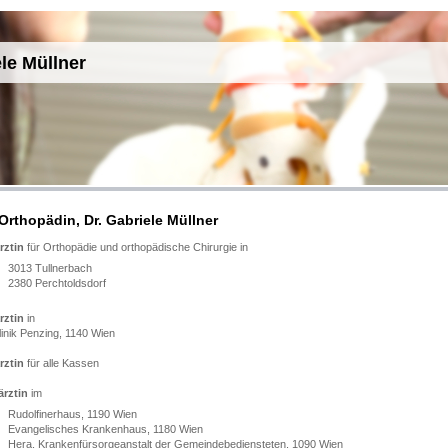
le Müllner
 Orthopädin, Dr. Gabriele Müllner
rztin
für Orthopädie und orthopädische Chirurgie in
3013 Tullnerbach
2380 Perchtoldsdorf
rztin
in
k Penzing, 1140 Wien
rztin
für alle Kassen
ärztin
im
Rudolfinerhaus, 1190 Wien
Evangelisches Krankenhaus, 1180 Wien
Hera, Krankenfürsorgeanstalt der Gemeindebediensteten, 1090 Wien